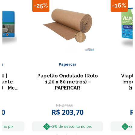
-
25%
-
16%
ie
Papercar
0 |
Papelão Ondulado (Rolo
Viapl
zante
1,20 x 80 metros) -
Impe
) - Mc
PAPERCAR
(1
ie
R$
271
,
60
30
R$
203
,
70
R
o no pix
+3% de desconto no pix
+3%