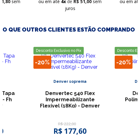
61
,
80
sem
ou em até
4
R$
51
,
00
sem
ou em at
juros
O QUE OUTROS CLIENTES ESTÃO COMPRANDO
Desconto Exclusivo no Pix
Desconto Exc
-
20%
-
20%
Denver soprema
De
o Tapa
Denvertec 540 Flex
De
 - Fh
Impermeabilizante
Polimé
av
Flexível (18Kg) - Denver
R$
222
,
00
0
R$
177
,
60