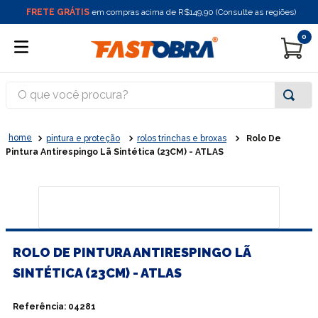
FRETE GRÁTIS
em compras acima de R$149,90 (Consulte as regiões)
0
O que você procura?
pintura e proteção
rolos trinchas e broxas
Rolo De
Pintura Antirespingo Lã Sintética (23CM) - ATLAS
ROLO DE PINTURA ANTIRESPINGO LÃ
SINTÉTICA (23CM) - ATLAS
Referência
:
04281