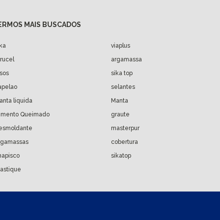
ika
viaplus
arucel
argamassa
isos
sika top
apelao
selantes
anta liquida
Manta
imento Queimado
graute
esmoldante
masterpur
rgamassas
cobertura
hapisco
sikatop
astique