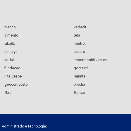
bianco
vedacit
cimento
tela
sikafill
neutrol
baucryl
asfalto
vedalit
impermeabilizantes
fundacao
geotextil
Fita Crepe
rejunte
geocomposto
brocha
fibra
Bianco