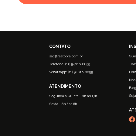
sac@fastobra.com.br
Que
Telefone: (11) 94016-8899
Trab
Whatsapp: (11) 94016-8899
Polí
Nos
Blo
Seja
Segunda à Quinta - 8h às 17h
Sexta - 8h às 16h