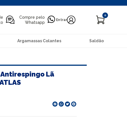
0
de
Compre pelo
Entrar
to
Whatsapp
Argamassas Colantes
Saldão
 Antirespingo Lã
 ATLAS