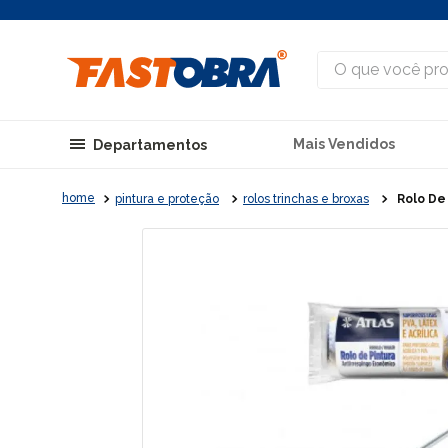
O que você procu
Mais Vendidos
Departamentos
pintura e proteção
rolos trinchas e broxas
Rolo De