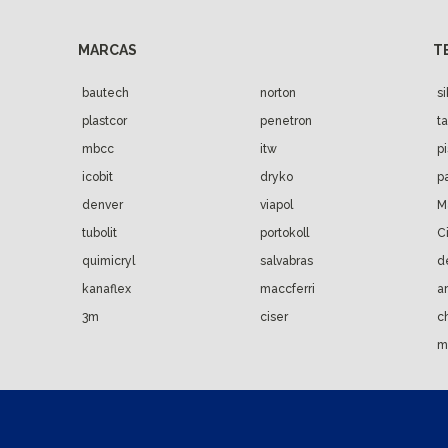
bautech
norton
s
plastcor
penetron
t
mbcc
itw
p
icobit
dryko
p
denver
viapol
M
tubolit
portokoll
C
quimicryl
salvabras
d
kanaflex
maccferri
a
3m
ciser
c
m