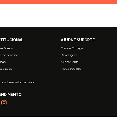
m Somos
Frete e Entrega
alhe conosco
Devoluções
ticas
Minha Conta
sas Lojas
Meus Pedidos
g
 um fornecedor parceiro