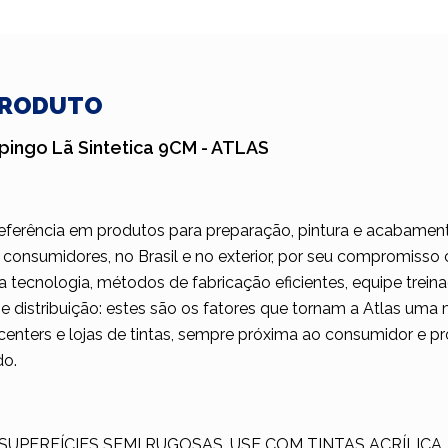
PRODUTO
spingo Lã Sintetica 9CM - ATLAS
ferência em produtos para preparação, pintura e acabamento
 consumidores, no Brasil e no exterior, por seu compromisso
ecnologia, métodos de fabricação eficientes, equipe treinad
 e distribuição: estes são os fatores que tornam a Atlas um
centers e lojas de tintas, sempre próxima ao consumidor e pr
do.
SUPERFÍCIES SEMI RUGOSAS. USE COM TINTAS ACRÍLICA, 