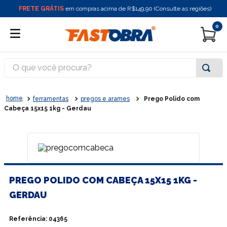
FRETE GRÁTIS
em compras acima de R$149,90 (Consulte as regiões)
0
O que você procura?
ferramentas
pregos e arames
Prego Polido com
Cabeça 15x15 1kg - Gerdau
PREGO POLIDO COM CABEÇA 15X15 1KG -
GERDAU
Referência
:
04365