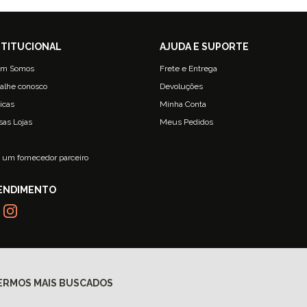
m Somos
Frete e Entrega
alhe conosco
Devoluções
ticas
Minha Conta
sas Lojas
Meus Pedidos
g
 um fornecedor parceiro