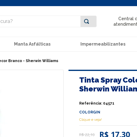
ra?
Central 
atendimen
Manta Asfálticas
Impermeabilizantes
ecor Branco - Sherwin Williams
Tinta Spray Col
Sherwin Willia
Referência
:
04571
COLORGIN
Clique e veja!
R$ 17,30
R$
22
,
10