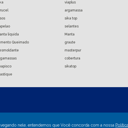
ika
viaplus
arucel
argamassa
isos
sika top
apelao
selantes
anta liquida
Manta
imento Queimado
graute
esmoldante
masterpur
rgamassas
cobertura
hapisco
sikatop
astique
ar navegando nele, entendemos que Você concorda com a nossa
Polític