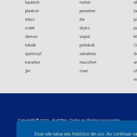
bautech
norton
s
plastcor
penetron
t
mbcc
itw
p
icobit
dryko
p
denver
viapol
M
tubolit
portokoll
C
quimicryl
salvabras
d
kanaflex
maccferri
a
3m
ciser
c
m
Copyright © 2023 - FastObra. Todos os direitos reservados.
CNPJ: 02.559.428/0001-02
Esse site salva seu histórico de uso. Ao continu