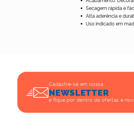
Acabamento: Decorat
Secagem rápida e fáci
Alta aderência e dura
Uso indicado em made
Cadastre-se em nossa
NEWSLETTER
e fique por dentro de ofertas e no