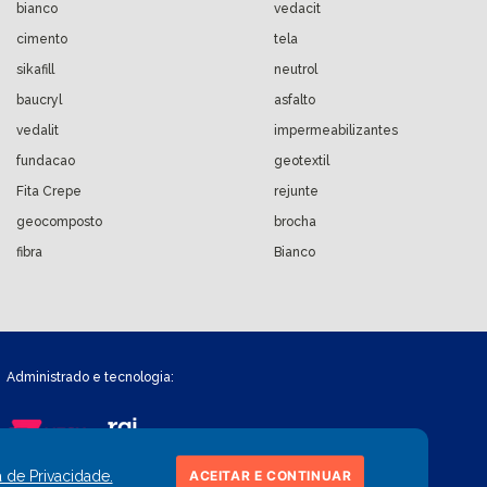
bianco
vedacit
cimento
tela
sikafill
neutrol
baucryl
asfalto
vedalit
impermeabilizantes
fundacao
geotextil
Fita Crepe
rejunte
geocomposto
brocha
fibra
Bianco
a de Privacidade.
ACEITAR E CONTINUAR