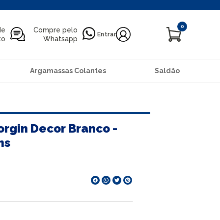
0
de
Compre pelo
Entrar
to
Whatsapp
Argamassas Colantes
Saldão
orgin Decor Branco -
ms