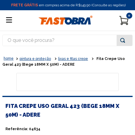
FRETE GRÁTIS
em compras acima de R$149,90 (Consulte as regiões)
0
O que você procura?
pintura e proteção
lixas e fitas crepe
Fita Crepe Uso
Geral 423 (Bege 18MM X 50M) - ADERE
FITA CREPE USO GERAL 423 (BEGE 18MM X
50M) - ADERE
Referência
:
04634