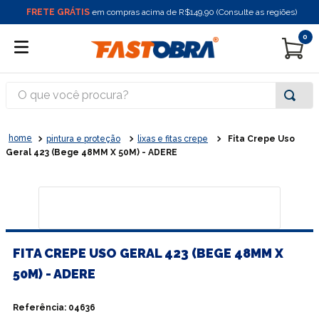
FRETE GRÁTIS
em compras acima de R$149,90 (Consulte as regiões)
0
O que você procura?
pintura e proteção
lixas e fitas crepe
Fita Crepe Uso
Geral 423 (Bege 48MM X 50M) - ADERE
FITA CREPE USO GERAL 423 (BEGE 48MM X
50M) - ADERE
Referência
:
04636