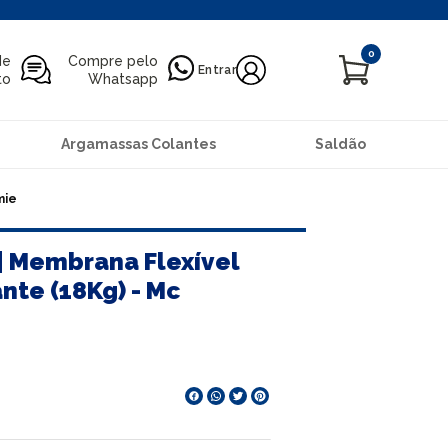
0
de
Compre pelo
Entrar
to
Whatsapp
Argamassas Colantes
Saldão
mie
| Membrana Flexível
nte (18Kg) - Mc