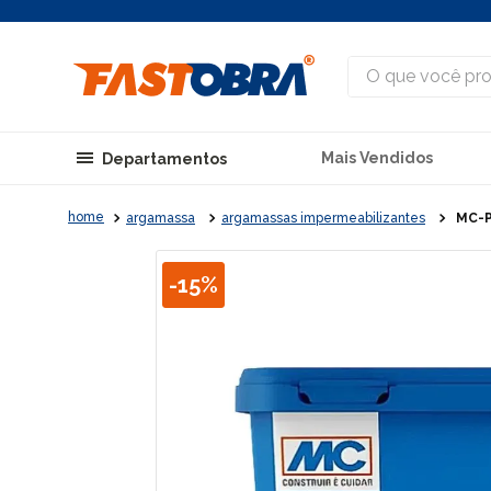
O que você procu
Mais Vendidos
Departamentos
argamassa
argamassas impermeabilizantes
MC-P
-
15%