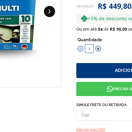
R$ 449,80
R$
529
,
20
+3% de desconto n
Ou em até
5
R$
90
,
00
se
Quantidade
－
＋
ADICIO
PRECISA 
SIMULE FRETE OU RETIRADA
Não sei meu CEP