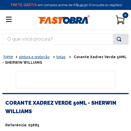
FRETE GRÁTIS
em compras acima de R$149,90 (Consulte as regiões)
0
O que você procura?
pintura e proteção
tintas
Corante Xadrez Verde 50ML
- SHERWIN WILLIAMS
CORANTE XADREZ VERDE 50ML - SHERWIN
WILLIAMS
Referência
:
05685