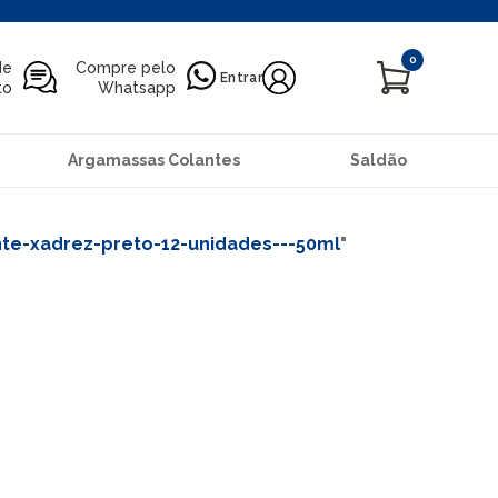
0
de
Compre pelo
Entrar
to
Whatsapp
Argamassas Colantes
Saldão
nte-xadrez-preto-12-unidades---50ml
"