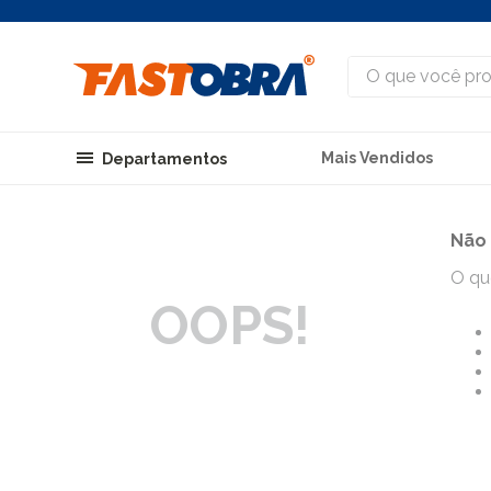
O que você procu
Mais Vendidos
Departamentos
Não 
O qu
OOPS!