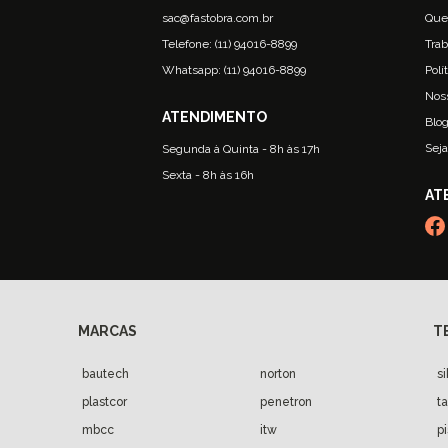
sac@fastobra.com.br
Que
Telefone: (11) 94016-8899
Trab
Whatsapp: (11) 94016-8899
Polí
Nos
Blo
Seja
Segunda à Quinta - 8h às 17h
Sexta - 8h às 16h
bautech
norton
s
plastcor
penetron
t
mbcc
itw
p