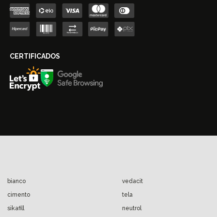
bianco
vedacit
cimento
tela
sikafill
neutrol