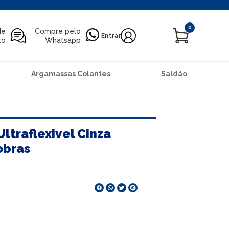
0
de
Compre pelo
Entrar
to
Whatsapp
Argamassas Colantes
Saldão
Ultraflexivel Cinza
obras