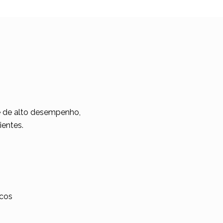
e de alto desempenho,
entes.​
icos