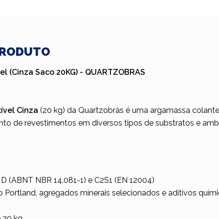
PRODUTO
ivel (Cinza Saco 20KG) - QUARTZOBRAS
xível Cinza
(20 kg) da Quartzobrás é uma argamassa colant
to de revestimentos em diversos tipos de substratos e ambi
 E D (ABNT NBR 14.081-1) e C2S1 (EN 12004)
o Portland, agregados minerais selecionados e aditivos quím
e 20 kg