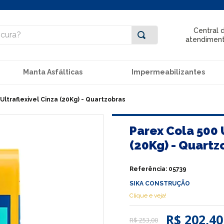
ra?
Central 
atendimen
Manta Asfálticas
Impermeabilizantes
Ultraflexivel Cinza (20Kg) - Quartzobras
Parex Cola 500 
(20Kg) - Quartz
Referência
:
05739
SIKA CONSTRUÇÃO
Clique e veja!
R$ 202,40
R$
253
,
00