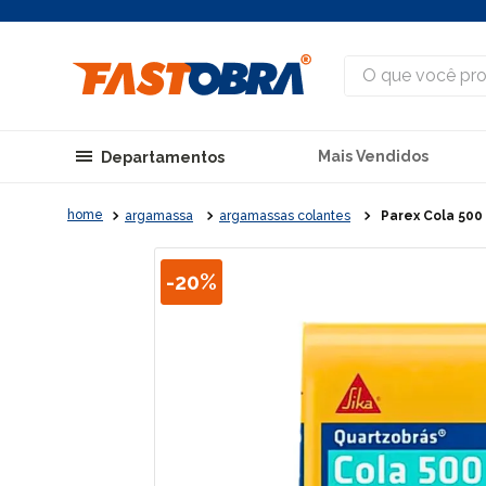
O que você procu
Mais Vendidos
Departamentos
argamassa
argamassas colantes
Parex Cola 500 
-
20%