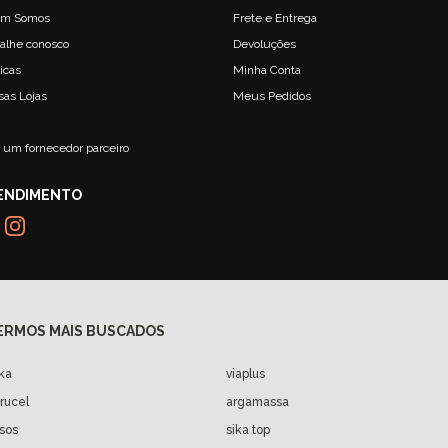
m Somos
Frete e Entrega
alhe conosco
Devoluções
ticas
Minha Conta
sas Lojas
Meus Pedidos
g
 um fornecedor parceiro
ika
viaplus
arucel
argamassa
isos
sika top