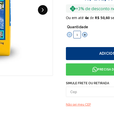
+3% de desconto n
Ou em até
4
R$
50
,
60
se
Quantidade
－
＋
ADICIO
PRECISA 
SIMULE FRETE OU RETIRADA
Não sei meu CEP