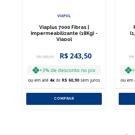
VIAPOL
Viaplus 7000 Fibras |
I
Impermeabilizante (18Kg) -
(1
Viapol
R$
243
,
50
R$
288
,
20
R$
ix
+3% de desconto no pix
+
uros
ou em até
4
R$
60
,
90
sem juros
ou em 
COMPRAR