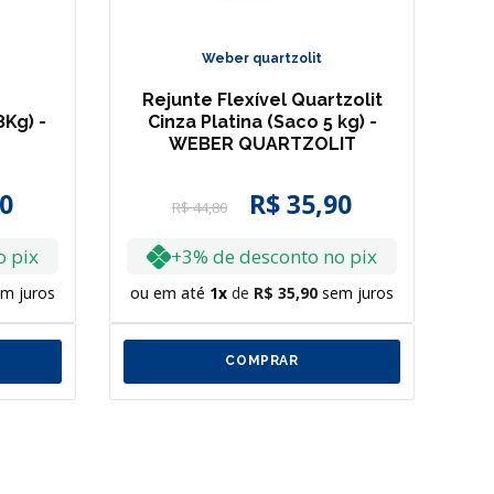
Weber quartzolit
Rejunte Flexível Quartzolit
Kg) -
Cinza Platina (Saco 5 kg) -
WEBER QUARTZOLIT
0
R$
35
,
90
R$
44
,
80
o pix
+3% de desconto no pix
m juros
ou em até
1
R$
35
,
90
sem juros
ou
COMPRAR