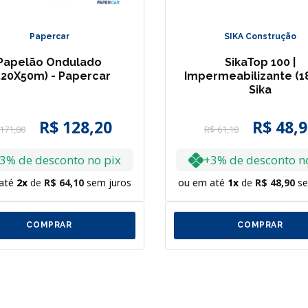
Papercar
SIKA Construção
Papelão Ondulado
SikaTop 100 |
,20X50m) - Papercar
Impermeabilizante (18
Sika
R$
128
,
20
R$
48
,
9
171
,
00
R$
61
,
10
3% de desconto no pix
+3% de desconto n
até
2
R$
64
,
10
sem juros
ou em até
1
R$
48
,
90
se
COMPRAR
COMPRAR