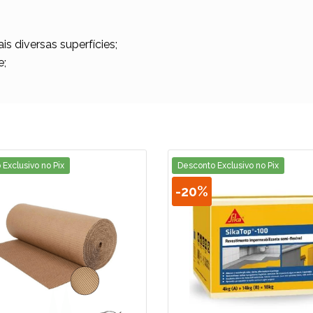
s diversas superfícies;
e;
Exclusivo no Pix
Desconto Exclusivo no Pix
-
20%