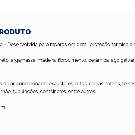
PRODUTO
o - Desenvolvida para reparos em geral, proteção térmica e an
eto, argamassa, madeira, fibrocimento, cerâmica, aço galvani
as de ar-condicionado, exaustores, rufos, calhas, toldos, telh
hão, tubulações, contêineres, entre outros.
10m