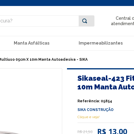
ra?
Central 
atendimen
Manta Asfálticas
Impermeabilizantes
 Multiuso 05cm X 10m Manta Autoadesiva - SIKA
Sikaseal-423 Fi
10m Manta Auto
Referência
:
05854
SIKA CONSTRUÇÃO
Clique e veja!
R$ 13,00
R$
21
,
50