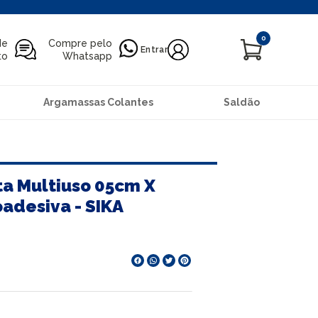
0
de
Compre pelo
Entrar
to
Whatsapp
Argamassas Colantes
Saldão
ta Multiuso 05cm X
adesiva - SIKA