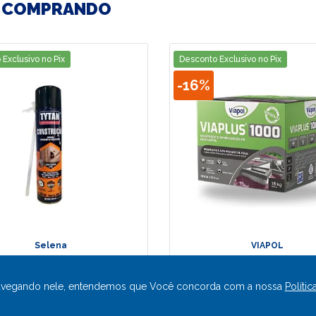
O COMPRANDO
Exclusivo no Pix
Desconto Exclusivo no Pix
-
16%
Selena
VIAPOL
ma Construção 500ML
Viaplus 1000 |
340G - SELENA TYTAN
Impermeabilizante (18
ar navegando nele, entendemos que Você concorda com a nossa
Polític
Viapol