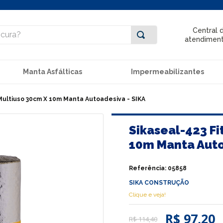
ra?
Central 
atendimen
Manta Asfálticas
Impermeabilizantes
 Multiuso 30cm X 10m Manta Autoadesiva - SIKA
Sikaseal-423 Fi
10m Manta Auto
Referência
:
05858
SIKA CONSTRUÇÃO
Clique e veja!
R$ 97,20
R$
114
,
40