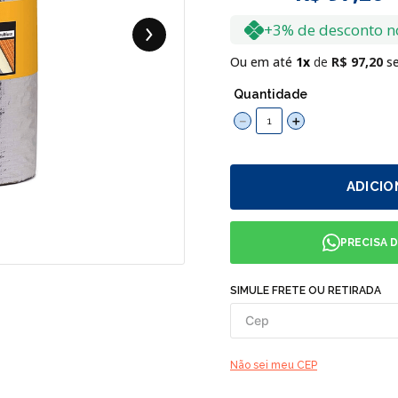
+3% de desconto n
Ou em até
1
R$
97
,
20
se
Quantidade
－
＋
ADICIO
PRECISA 
SIMULE FRETE OU RETIRADA
Não sei meu CEP