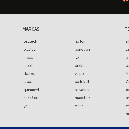
bautech
norton
s
plastcor
penetron
t
mbcc
itw
p
icobit
dryko
p
denver
viapol
M
tubolit
portokoll
C
quimicryl
salvabras
d
kanaflex
maccferri
a
3m
ciser
c
m