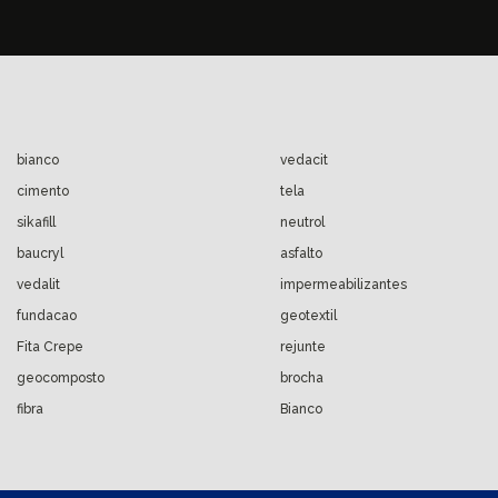
bianco
vedacit
cimento
tela
sikafill
neutrol
baucryl
asfalto
vedalit
impermeabilizantes
fundacao
geotextil
Fita Crepe
rejunte
geocomposto
brocha
fibra
Bianco