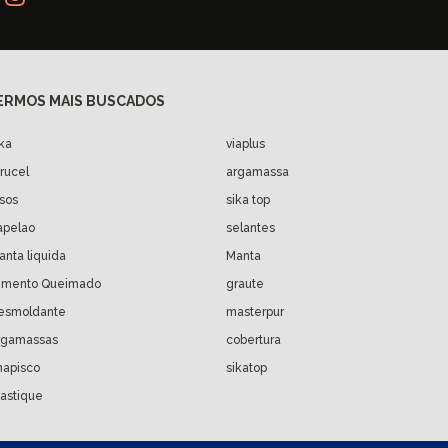
ika
viaplus
arucel
argamassa
isos
sika top
apelao
selantes
anta liquida
Manta
imento Queimado
graute
esmoldante
masterpur
rgamassas
cobertura
hapisco
sikatop
astique