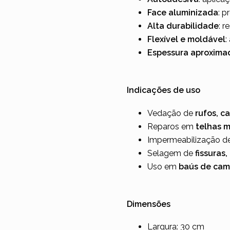
Face aluminizada
: p
Alta durabilidade
: r
Flexível e moldável
:
Espessura aproxima
Indicações de uso
Vedação de
rufos, c
Reparos em
telhas m
Impermeabilização d
Selagem de
fissuras
Uso em
baús de cami
Dimensões
Largura: 30 cm