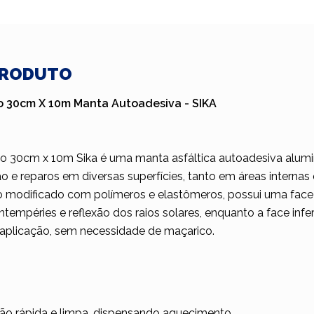
PRODUTO
so 30cm X 10m Manta Autoadesiva - SIKA
uso 30cm x 10m Sika é uma manta asfáltica autoadesiva alum
 e reparos em diversas superfícies, tanto em áreas internas
to modificado com polímeros e elastômeros, possui uma face
 intempéries e reflexão dos raios solares, enquanto a face inf
l aplicação, sem necessidade de maçarico.
ação rápida e limpa, dispensando aquecimento