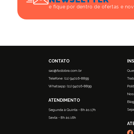
e fique por dentro de ofertas e no
sac@fastobra.com.br
Que
Telefone: (11) 94016-8899
Trab
Whatsapp: (11) 94016-8899
Polí
Nos
Blo
Seja
Segunda à Quinta - 8h às 17h
Sexta - 8h às 16h