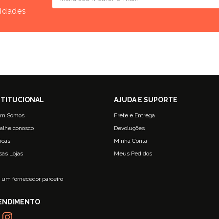
vidades
m Somos
Frete e Entrega
alhe conosco
Devoluções
ticas
Minha Conta
sas Lojas
Meus Pedidos
g
 um fornecedor parceiro