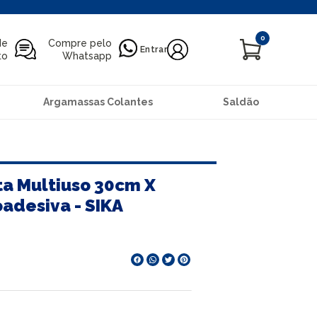
0
de
Compre pelo
Entrar
to
Whatsapp
Argamassas Colantes
Saldão
ta Multiuso 30cm X
adesiva - SIKA