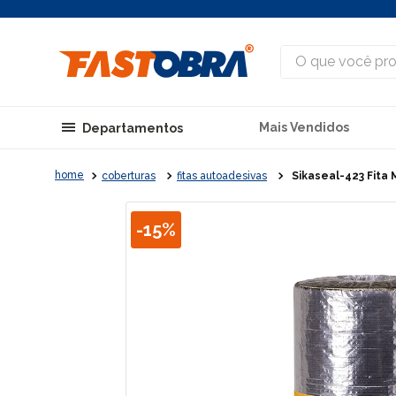
O que você procu
Mais Vendidos
Departamentos
coberturas
fitas autoadesivas
Sikaseal-423 Fita
-
15%