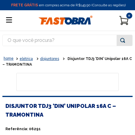
FRETE GRÁTIS
em compras acima de R$149,90 (Consulte as regiões)
0
O que você procura?
elétrica
disjuntores
Disjuntor TDJ3 ‘DIN’ Unipolar 16A C
– TRAMONTINA
DISJUNTOR TDJ3 ‘DIN’ UNIPOLAR 16A C –
TRAMONTINA
Referência
:
06291