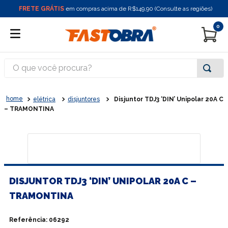
FRETE GRÁTIS
em compras acima de R$149,90 (Consulte as regiões)
0
O que você procura?
elétrica
disjuntores
Disjuntor TDJ3 ‘DIN’ Unipolar 20A C
– TRAMONTINA
DISJUNTOR TDJ3 ‘DIN’ UNIPOLAR 20A C –
TRAMONTINA
Referência
:
06292