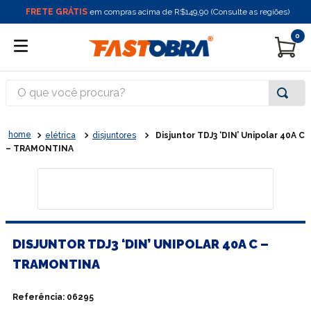
FRETE GRÁTIS
em compras acima de R$149,90 (Consulte as regiões)
0
O que você procura?
elétrica
disjuntores
Disjuntor TDJ3 ‘DIN’ Unipolar 40A C
– TRAMONTINA
DISJUNTOR TDJ3 ‘DIN’ UNIPOLAR 40A C –
TRAMONTINA
Referência
:
06295