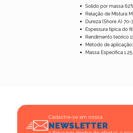
Solido por massa 62%
Relação de Mistura
Dureza (Shore A) 70-
Espessura típica do 
Rendimento teórico 1
Método de aplicação:
Massa Especifica 1,2
Cadastre-se em nossa
NEWSLETTER
e fique por dentro de ofertas e no