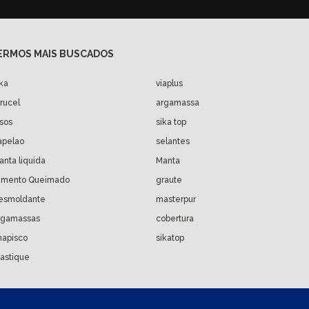
ika
viaplus
arucel
argamassa
isos
sika top
apelao
selantes
anta liquida
Manta
imento Queimado
graute
esmoldante
masterpur
rgamassas
cobertura
hapisco
sikatop
astique