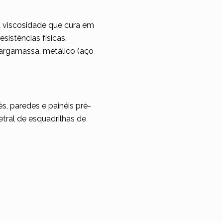
a viscosidade que cura em
istências físicas,
 argamassa, metálico (aço
, paredes e painéis pré-
etral de esquadrilhas de