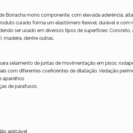
e de Borracha mono componente, com elevada aderência, alt
oduto curado forma um elastômero flexível, durável e com res
odendo ser usado em diversos tipos de superfícies: Concreto,
, madeira, dentre outras.
para selamento de juntas de movimentação em pisos, rodapés
iais com diferentes coeficientes de dilatação. Vedação perim
de aparelhos
ças de parafusos,
ão aplicável