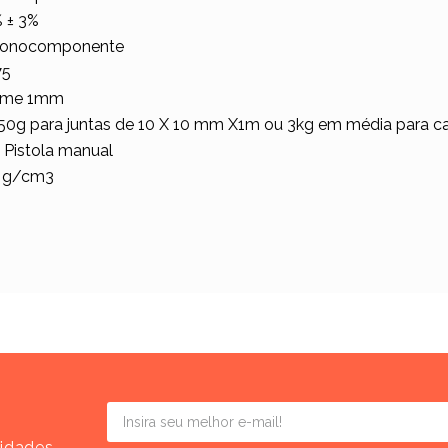
 ± 3%
 Monocomponente
75
filme 1mm
50g para juntas de 10 X 10 mm X1m ou 3kg em média para c
 Pistola manual
5 g/cm3
vidades