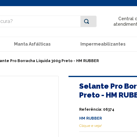
ra?
Central 
atendimen
Manta Asfálticas
Impermeabilizantes
ante Pro Borracha Líquida 300g Preto - HM RUBBER
Selante Pro Bo
Preto - HM RUB
Referência
:
06374
HM RUBBER
Clique e veja!