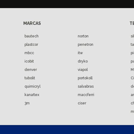
bautech
norton
s
plastcor
penetron
t
mbcc
itw
p
icobit
dryko
p
denver
viapol
M
tubolit
portokoll
C
quimicryl
salvabras
d
kanaflex
maccferri
a
3m
ciser
c
m