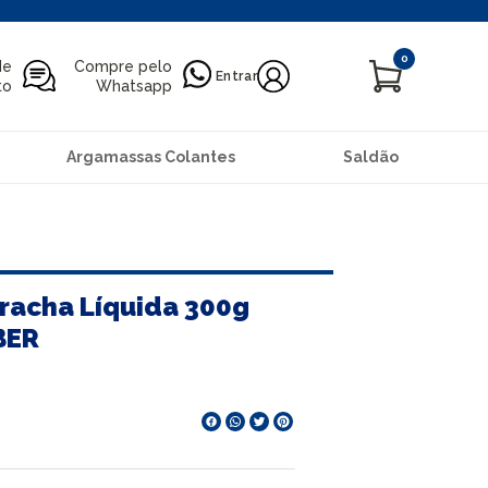
0
de
Compre pelo
Entrar
to
Whatsapp
Argamassas Colantes
Saldão
rracha Líquida 300g
BER