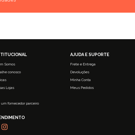
m Somos
Frete e Entrega
alhe conosco
Devoluções
ticas
Minha Conta
sas Lojas
Meus Pedidos
g
 um fornecedor parceiro