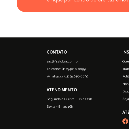
sac@fastobra.com.br
Que
Telefone: (11) 94016-8899
Trab
Whatsapp: (11) 94016-8899
Polí
Nos
Blo
Seja
Segunda à Quinta - 8h às 17h
Sexta - 8h às 16h