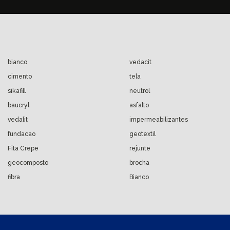
bianco
vedacit
cimento
tela
sikafill
neutrol
baucryl
asfalto
vedalit
impermeabilizantes
fundacao
geotextil
Fita Crepe
rejunte
geocomposto
brocha
fibra
Bianco