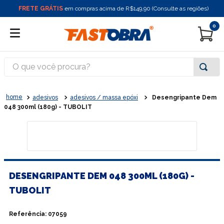
FRETE GRÁTIS
em compras acima de R$149,90 (Consulte as regiões)
0
O que você procura?
adesivos
adesivos / massa epóxi
Desengripante Dem
048 300ml (180g) - TUBOLIT
DESENGRIPANTE DEM 048 300ML (180G) -
TUBOLIT
Referência
:
07059