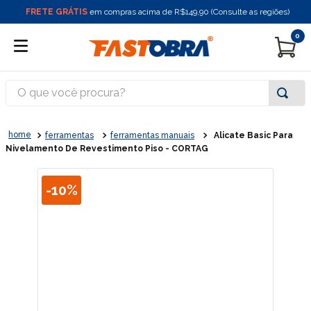
FRETE GRÁTIS
em compras acima de R$149,90 (Consulte as regiões)
0
O que você procura?
ferramentas
ferramentas manuais
Alicate Basic Para
Nivelamento De Revestimento Piso - CORTAG
-
10%