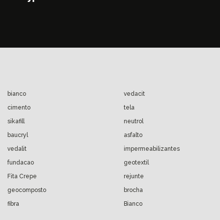
bianco
vedacit
cimento
tela
sikafill
neutrol
baucryl
asfalto
vedalit
impermeabilizantes
fundacao
geotextil
Fita Crepe
rejunte
geocomposto
brocha
fibra
Bianco