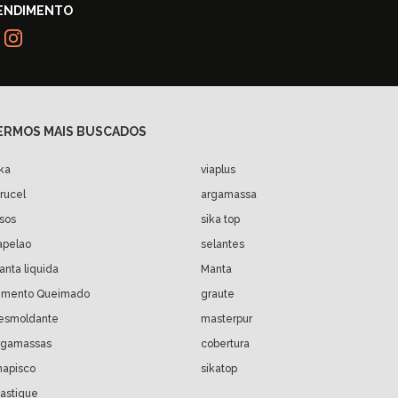
ika
viaplus
arucel
argamassa
isos
sika top
apelao
selantes
anta liquida
Manta
imento Queimado
graute
esmoldante
masterpur
rgamassas
cobertura
hapisco
sikatop
astique