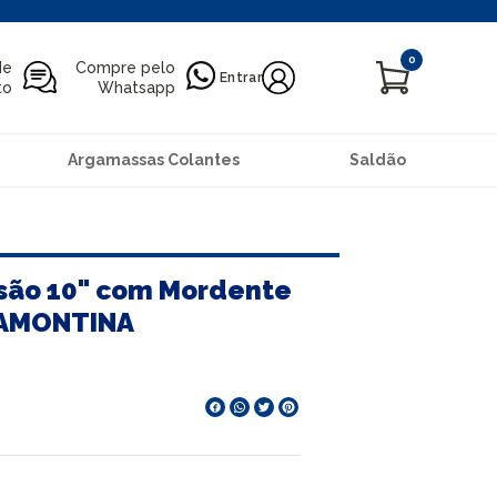
0
de
Compre pelo
Entrar
to
Whatsapp
Argamassas Colantes
Saldão
ssão 10" com Mordente
RAMONTINA