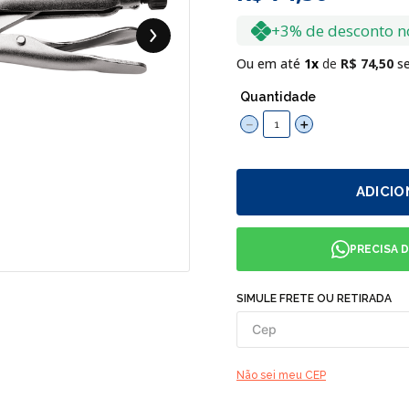
+3% de desconto n
Ou em até
1
R$
74
,
50
se
Quantidade
－
＋
ADICIO
PRECISA 
SIMULE FRETE OU RETIRADA
Não sei meu CEP