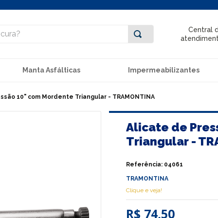
ra?
Central 
atendimen
Manta Asfálticas
Impermeabilizantes
essão 10" com Mordente Triangular - TRAMONTINA
Alicate de Pre
Triangular - T
Referência
:
04061
TRAMONTINA
Clique e veja!
R$ 74,50