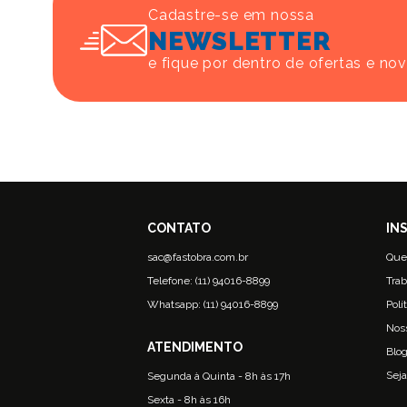
Cadastre-se em nossa
NEWSLETTER
e fique por dentro de ofertas e no
sac@fastobra.com.br
Que
Telefone: (11) 94016-8899
Trab
Whatsapp: (11) 94016-8899
Polí
Nos
Blo
Seja
Segunda à Quinta - 8h às 17h
Sexta - 8h às 16h