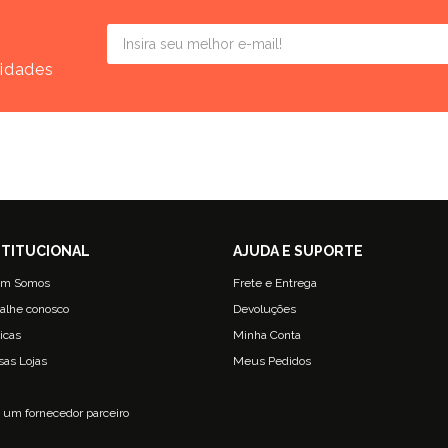
vidades
m Somos
Frete e Entrega
alhe conosco
Devoluções
ticas
Minha Conta
sas Lojas
Meus Pedidos
g
 um fornecedor parceiro