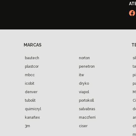
bautech
norton
s
plastcor
penetron
t
mbcc
itw
p
icobit
dryko
p
denver
viapol
M
tubolit
portokoll
C
quimicryl
salvabras
d
kanaflex
maccferri
a
3m
ciser
c
m