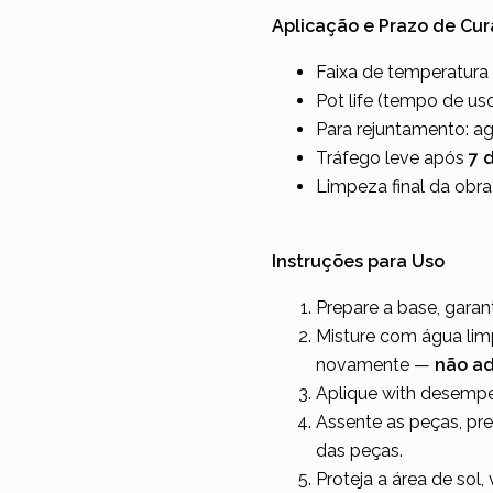
Aplicação e Prazo de Cur
Faixa de temperatur
Pot life (tempo de us
Para rejuntamento: a
Tráfego leve após
7 
Limpeza final da obr
Instruções para Uso
Prepare a base, gara
Misture com água li
novamente —
não ad
Aplique with desempe
Assente as peças, pre
das peças.
Proteja a área de sol