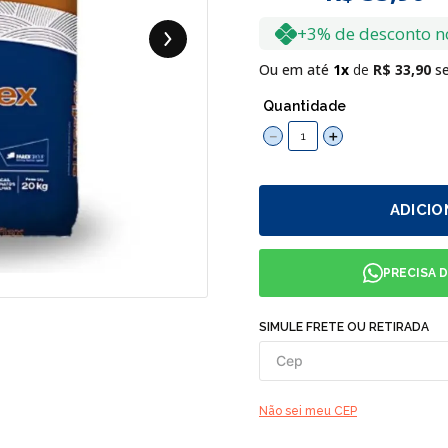
+3% de desconto n
Ou em até
1
R$
33
,
90
se
Quantidade
－
＋
ADICIO
PRECISA 
SIMULE FRETE OU RETIRADA
Não sei meu CEP