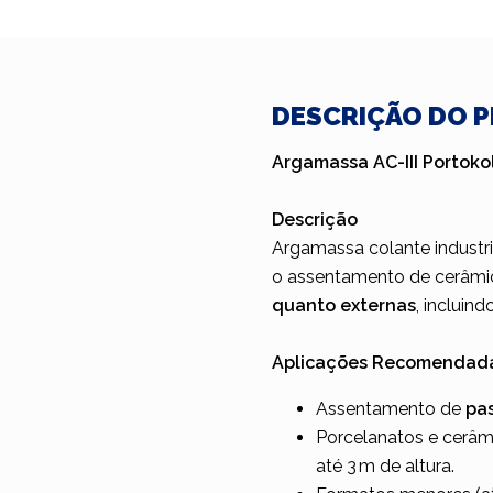
DESCRIÇÃO DO 
Argamassa AC-III Portoko
Descrição
Argamassa colante industri
o assentamento de cerâmic
quanto externas
, incluind
Aplicações Recomendad
Assentamento de
pa
Porcelanatos e cerâmi
até 3 m de altura.