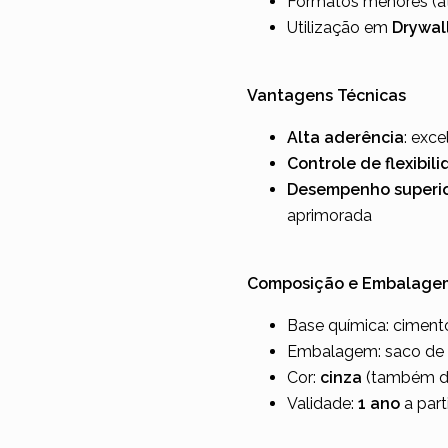
Formatos menores (at
Utilização em
Drywal
Vantagens Técnicas
Alta aderência
: exce
Controle de flexibil
Desempenho superi
aprimorada
Composição e Embalage
Base química: cimento
Embalagem: saco de
Cor:
cinza
(também di
Validade:
1 ano
a part