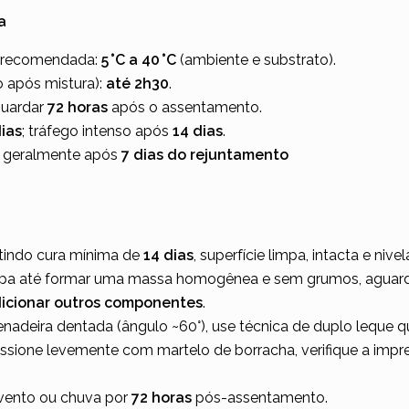
a
a recomendada:
5 °C a 40 °C
(ambiente e substrato).
o após mistura):
até 2h30
.
guardar
72 horas
após o assentamento.
dias
; tráfego intenso após
14 dias
.
a geralmente após
7 dias do rejuntamento
ntindo cura mínima de
14 dias
, superfície limpa, intacta e nive
mpa até formar uma massa homogênea e sem grumos, aguarde
icionar outros componentes
.
nadeira dentada (ângulo ~60°), use técnica de duplo leque q
ssione levemente com martelo de borracha, verifique a impr
, vento ou chuva por
72 horas
pós-assentamento.