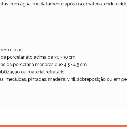
tas com água imediatamente após uso; material endurecido
dem riscar).
e porcelanato acima de 30 × 30 cm.
as de porcelana menores que 4,5 × 4,5 cm.
lização ou material refratário.
as, metálicas, pintadas, madeira, vinil, sobreposição ou em 