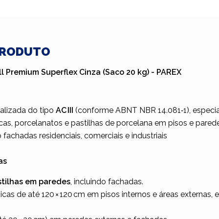
PRODUTO
ll Premium Superflex Cinza (Saco 20 kg) - PAREX
alizada do tipo
AC III
(conforme ABNT NBR 14.081‑1), especi
as, porcelanatos e pastilhas de porcelana em pisos e pared
o fachadas residenciais, comerciais e industriais
as
stilhas em paredes
, incluindo fachadas.
cas de até 120 × 120 cm em pisos internos e áreas externas, 