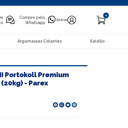
0
de
Compre pelo
Entrar
to
Whatsapp
Argamassas Colantes
Saldão
II Portokoll Premium
 (20kg) - Parex