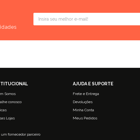
vidades
m Somos
Frete e Entrega
alhe conosco
Devoluções
ticas
Minha Conta
sas Lojas
Meus Pedidos
g
 um fornecedor parceiro