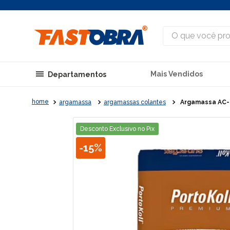
O que você procu
Mais Vendidos
Departamentos
argamassa
argamassas colantes
Argamassa AC-II
Desconto Exclusivo no Pix
-
15%