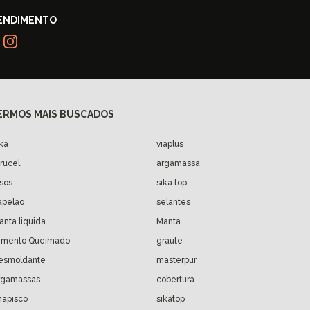
ika
viaplus
arucel
argamassa
isos
sika top
apelao
selantes
anta liquida
Manta
imento Queimado
graute
esmoldante
masterpur
rgamassas
cobertura
hapisco
sikatop