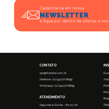
Cadastre-se em nossa
NEWSLETTER
e fique por dentro de ofertas e no
sac@fastobra.com.br
Que
Telefone: (11) 94016-8899
Trab
Whatsapp: (11) 94016-8899
Polí
Nos
Blo
Seja
Segunda à Quinta - 8h às 17h