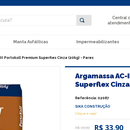
ra?
Central 
atendimen
Manta Asfálticas
Impermeabilizantes
I Portokoll Premium Superflex Cinza (20kg) - Parex
Argamassa AC-I
Superflex Cinza
Referência
:
02087
SIKA CONSTRUÇÃO
Clique e veja!
R$ 33,90
R$
39
,
90