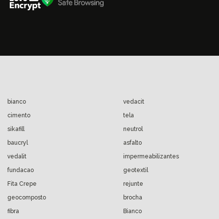
bianco
vedacit
cimento
tela
sikafill
neutrol
baucryl
asfalto
vedalit
impermeabilizantes
fundacao
geotextil
Fita Crepe
rejunte
geocomposto
brocha
fibra
Bianco