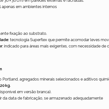
é 30 × 30 cm) em paredes externas e fachadas.
l
apenas em ambientes internos
lente fixação ao substrato.
idade
: tecnologia Superflex que permite acomodar leves mov
or
: indicado para áreas mais exigentes, com necessidade de du
m
 Portland, agregados minerais selecionados e aditivos quími
20 kg
.
sponível em versão branca).
ir da data de fabricação, se armazenado adequadamente