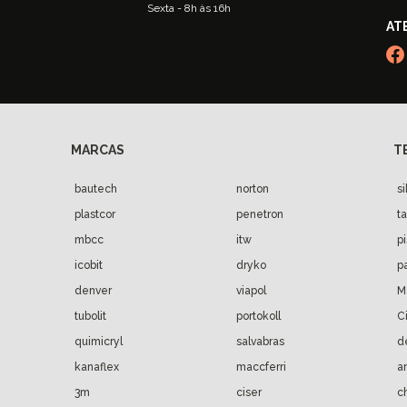
Sexta - 8h às 16h
bautech
norton
s
plastcor
penetron
t
mbcc
itw
p
icobit
dryko
p
denver
viapol
M
tubolit
portokoll
C
quimicryl
salvabras
d
kanaflex
maccferri
a
3m
ciser
c