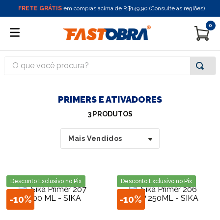
FRETE GRÁTIS
em compras acima de R$149,90 (Consulte as regiões)
0
O que você procura?
PRIMERS E ATIVADORES
3
PRODUTOS
Mais Vendidos
Desconto Exclusivo no Pix
Desconto Exclusivo no Pix
-
10%
-
10%