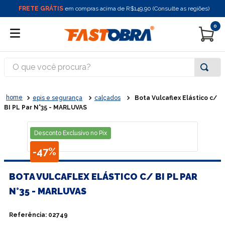
FRETE GRÁTIS
em compras acima de R$149,90 (Consulte as regiões)
0
O que você procura?
epis e segurança
calçados
Bota Vulcaflex Elástico c/
BI PL Par N°35 - MARLUVAS
Desconto Exclusivo no Pix
-
47%
BOTA VULCAFLEX ELÁSTICO C/ BI PL PAR
N°35 - MARLUVAS
Referência
:
02749