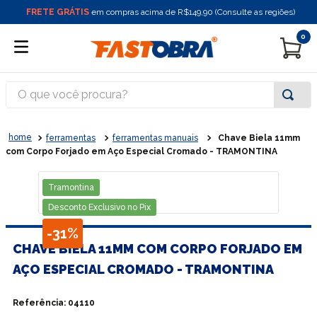
FRETE GRÁTIS
em compras acima de R$149,90 (Consulte as regiões)
0
O que você procura?
ferramentas
ferramentas manuais
Chave Biela 11mm
com Corpo Forjado em Aço Especial Cromado - TRAMONTINA
Tramontina
Desconto Exclusivo no Pix
-
31%
CHAVE BIELA 11MM COM CORPO FORJADO EM
AÇO ESPECIAL CROMADO - TRAMONTINA
Referência
:
04110