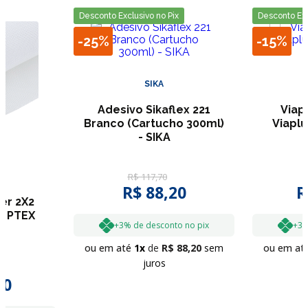
Desconto Exclusivo no Pix
Desconto Exc
-
25%
-
15%
SIKA
Adesivo Sikaflex 221
Viapl
Branco (Cartucho 300ml)
Viaplu
- SIKA
R$
117
,
70
R$
88
,
20
R
ter 2X2
- PTEX
+3% de desconto no pix
+3%
ou em até
1
R$
88
,
20
sem
ou em at
juros
70