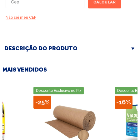
CALCULAR
Não sei meu CEP
DESCRIÇÃO DO PRODUTO
MAIS VENDIDOS
Desconto Exclusivo no Pix
Desconto Exc
-
25%
-
16%