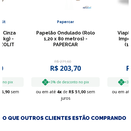
lit
Papercar
l Cinza
Papelão Ondulado (Rolo
Viapl
 kg) -
1,20 x 80 metros) -
Impe
ZOLIT
PAPERCAR
(1
R$
271
,
60
0
R$
203
,
70
R
o no pix
+3% de desconto no pix
+3%
35
,
90
sem
ou em até
4
R$
51
,
00
sem
ou em at
juros
O QUE OUTROS CLIENTES ESTÃO COMPRANDO