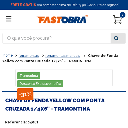
FRETE GRÁTIS
em compras acima de R$149,90 (Consulte as regiões)
0
O que você procura?
ferramentas
ferramentas manuais
Chave de Fenda
Yellow com Ponta Cruzada 1/4x6" - TRAMONTINA
Tramontina
Desconto Exclusivo no Pix
-
31%
CHAVE DE FENDA YELLOW COM PONTA
CRUZADA 1/4X6" - TRAMONTINA
Referência
:
04087