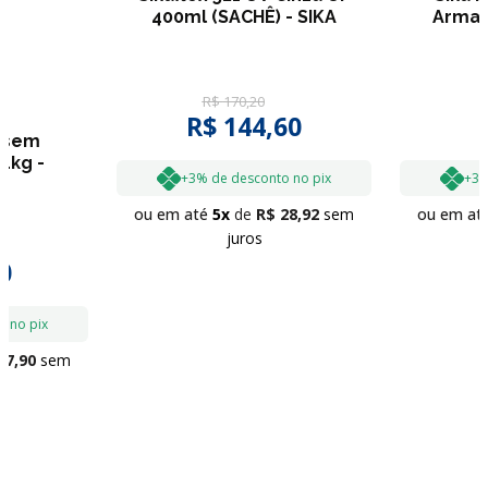
400ml (SACHÊ) - SIKA
Armat
R$
170
,
20
R$
144
,
60
o sem
1kg -
+3% de desconto no pix
+3%
ou em até
5
R$
28
,
92
sem
ou em at
juros
0
o no pix
17
,
90
sem