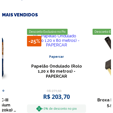
MAIS VENDIDOS
Desconto Exclusivo no Pix
Desconto Exc
-
25%
Papercar
Papelão Ondulado (Rolo
1,20 x 80 metros) -
PAPERCAR
R$
271
,
60
ção
R$
203
,
70
-III
Broxa R
emium
5,
+3% de desconto no pix
(20kg) -