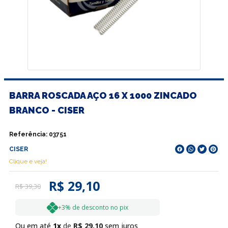
BARRA ROSCADA AÇO 16 X 1000 ZINCADO
BRANCO - CISER
Referência
:
03751
CISER
Clique e veja!
R$ 29,10
R$
39
,
30
+3% de desconto no pix
Ou em até
1
R$
29
,
10
sem juros