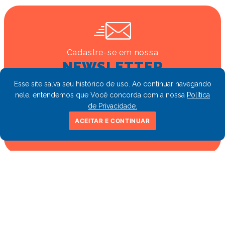
Cadastre-se em nossa
NEWSLETTER
e fique por dentro de ofertas e novidades
Esse site salva seu histórico de uso. Ao continuar navegando
nele, entendemos que Você concorda com a nossa
Política
de Privacidade.
ACEITAR E CONTINUAR
CADASTRAR