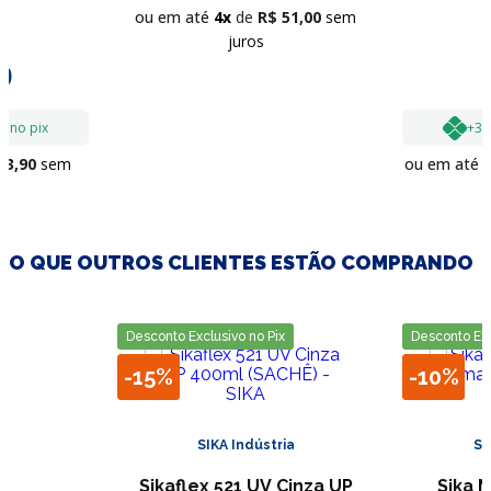
ou em até
4
R$
51
,
00
sem
juros
0
o no pix
+3%
33
,
90
sem
ou em até
O QUE OUTROS CLIENTES ESTÃO COMPRANDO
Desconto Exclusivo no Pix
Desconto Exc
-
15%
-
10%
SIKA Indústria
SI
Sikaflex 521 UV Cinza UP
Sika 