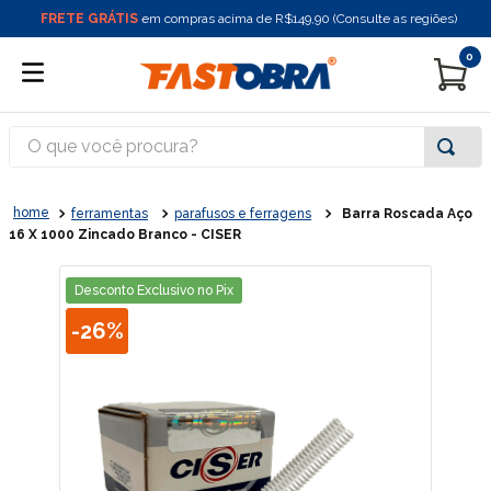
FRETE GRÁTIS
em compras acima de R$149,90 (Consulte as regiões)
0
O que você procura?
ferramentas
parafusos e ferragens
Barra Roscada Aço
16 X 1000 Zincado Branco - CISER
Desconto Exclusivo no Pix
-
26%