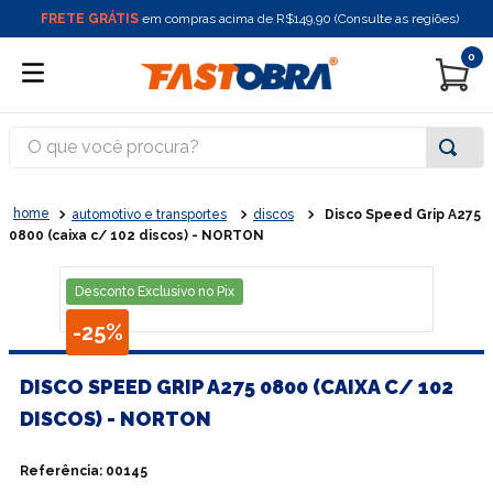
FRETE GRÁTIS
em compras acima de R$149,90 (Consulte as regiões)
0
O que você procura?
automotivo e transportes
discos
Disco Speed Grip A275
0800 (caixa c/ 102 discos) - NORTON
Desconto Exclusivo no Pix
-
25%
DISCO SPEED GRIP A275 0800 (CAIXA C/ 102
DISCOS) - NORTON
Referência
:
00145