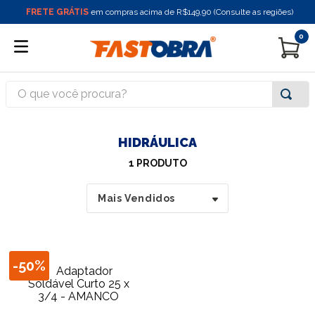
FRETE GRÁTIS
em compras acima de R$149,90 (Consulte as regiões)
0
O que você procura?
HIDRÁULICA
1
PRODUTO
Mais Vendidos
-
50%