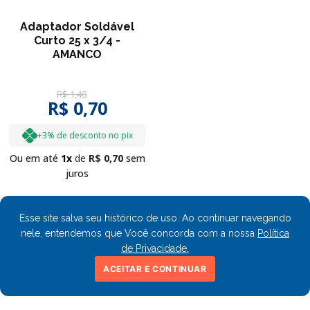
Adaptador Soldável
Curto 25 x 3/4 -
AMANCO
R$
1
,
40
R$ 0,70
+3% de desconto no pix
Ou em até
1
R$
0
,
70
sem
juros
Esse site salva seu histórico de uso. Ao continuar navegando
nele, entendemos que Você concorda com a nossa
Política
de Privacidade.
ACEITAR E CONTINUAR