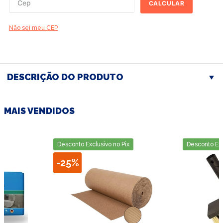
CALCULAR
Não sei meu CEP
DESCRIÇÃO DO PRODUTO
MAIS VENDIDOS
Desconto Exclusivo no Pix
Desconto Exc
-
25%