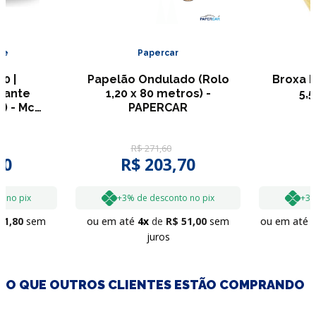
ie
Papercar
0 |
Papelão Ondulado (Rolo
Broxa R
zante
1,20 x 80 metros) -
5,
) - Mc
PAPERCAR
ie
R$
271
,
60
30
R$
203
,
70
o no pix
+3% de desconto no pix
+3%
61
,
80
sem
ou em até
4
R$
51
,
00
sem
ou em até
juros
O QUE OUTROS CLIENTES ESTÃO COMPRANDO