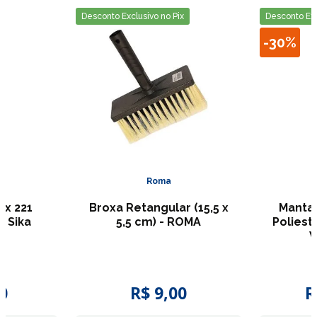
Desconto Exclusivo no Pix
Desconto Exc
-
30%
Roma
ex 221
Broxa Retangular (15,5 x
Manta 
- Sika
5,5 cm) - ROMA
Poliester 4
V
0
R$
9
,
00
R