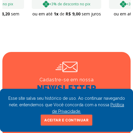
o no pix
+3% de desconto no pix
+3%
88
,
20
sem
ou em até
1
R$
9
,
00
sem juros
ou em at
Cadastre-se em nossa
NEWSLETTER
e fique por dentro de ofertas e novidades
Esse site salva seu histórico de uso. Ao continuar navegando
nele, entendemos que Você concorda com a nossa
Política
de Privacidade.
ACEITAR E CONTINUAR
CADASTRAR