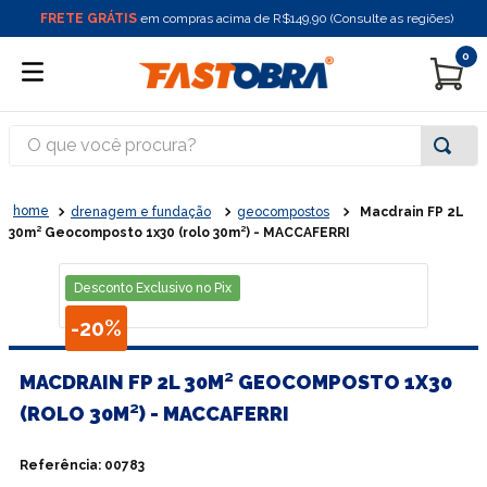
FRETE GRÁTIS
em compras acima de R$149,90 (Consulte as regiões)
0
O que você procura?
drenagem e fundação
geocompostos
Macdrain FP 2L
30m² Geocomposto 1x30 (rolo 30m²) - MACCAFERRI
Desconto Exclusivo no Pix
-
20%
MACDRAIN FP 2L 30M² GEOCOMPOSTO 1X30
(ROLO 30M²) - MACCAFERRI
Referência
:
00783