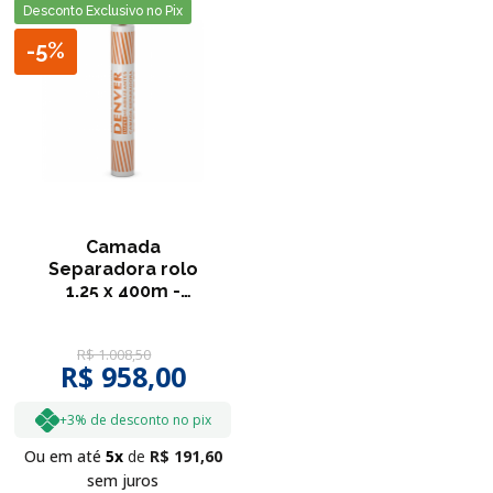
Desconto Exclusivo no Pix
-
5%
Camada
Separadora rolo
1,25 x 400m -
Denver
R$
1
.
008
,
50
R$ 958,00
+3% de desconto no pix
Ou em até
5
R$
191
,
60
sem juros