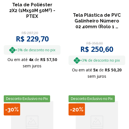
Tela de Poliéster
2X2 (1Mx50M 50M²) -
Tela Plástica de PVC
PTEX
Galinheiro Número
02 40mm (Rolo 1 x
50 metros) - ROMA
R$
287
,
20
R$ 229,70
R$
358
,
00
R$ 250,60
+3% de desconto no pix
Ou em até
4
R$
57
,
50
+3% de desconto no pix
sem juros
Ou em até
5
R$
50
,
20
sem juros
Desconto Exclusivo no Pix
Desconto Exclusivo no Pix
-
30%
-
20%