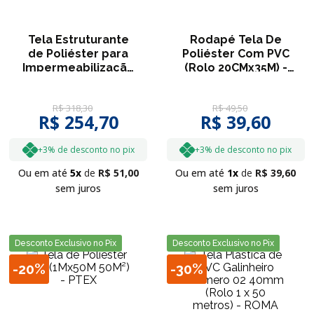
Tela Estruturante
Rodapé Tela De
de Poliéster para
Poliéster Com PVC
Impermeabilização
(Rolo 20CMx35M) -
(1x50M) - Telatex
TELATEX
R$
318
,
30
R$
49
,
50
R$ 254,70
R$ 39,60
+3% de desconto no pix
+3% de desconto no pix
Ou em até
5
R$
51
,
00
Ou em até
1
R$
39
,
60
sem juros
sem juros
Desconto Exclusivo no Pix
Desconto Exclusivo no Pix
-
20%
-
30%