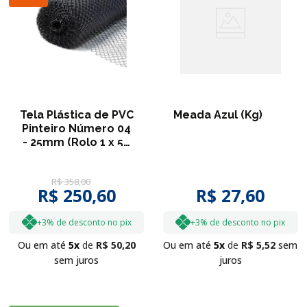
Tela Plástica de PVC
Meada Azul (Kg)
Pinteiro Número 04
- 25mm (Rolo 1 x 50
metros) - ROMA
R$
358
,
00
R$ 250,60
R$ 27,60
+3% de desconto no pix
+3% de desconto no pix
Ou em até
5
R$
50
,
20
Ou em até
5
R$
5
,
52
sem
sem juros
juros