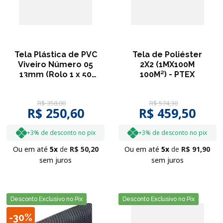
Tela Plástica de PVC
Tela de Poliéster
Viveiro Número 05
2X2 (1MX100M
13mm (Rolo 1 x 50
100M²) - PTEX
metros) - ROMA
R$
358
,
00
R$
574
,
30
R$ 250,60
R$ 459,50
+3% de desconto no pix
+3% de desconto no pix
Ou em até
5
R$
50
,
20
Ou em até
5
R$
91
,
90
sem juros
sem juros
Desconto Exclusivo no Pix
Desconto Exclusivo no Pix
-
30%