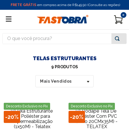
FRETE GRÁTIS
em compras acima de R$149,90 (Consulte as regiões)
0
O que você procura?
TELAS ESTRUTURANTES
9
PRODUTOS
Mais Vendidos
Desconto Exclusivo no Pix
Desconto Exclusivo no Pix
-
20%
-
20%