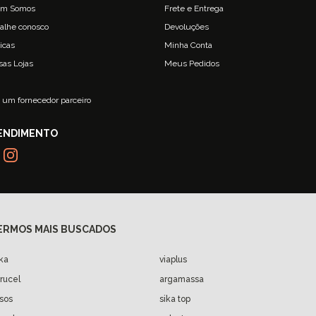
m Somos
Frete e Entrega
alhe conosco
Devoluções
ticas
Minha Conta
sas Lojas
Meus Pedidos
g
 um fornecedor parceiro
ika
viaplus
arucel
argamassa
isos
sika top