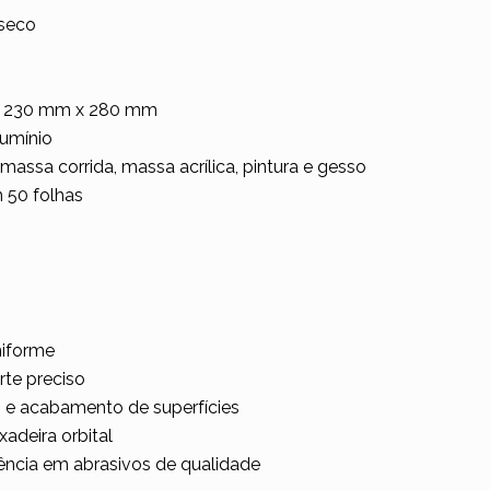
 seco
230 mm x 280 mm
umínio
massa corrida, massa acrílica, pintura e gesso
 50 folhas
niforme
rte preciso
o e acabamento de superfícies
adeira orbital
rência em abrasivos de qualidade