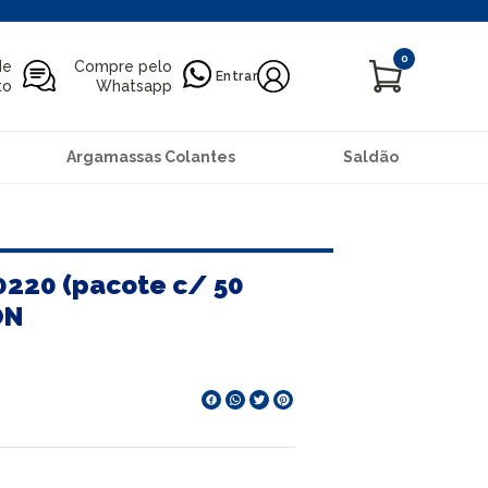
0
de
Compre pelo
Entrar
to
Whatsapp
Argamassas Colantes
Saldão
0220 (pacote c/ 50
ON