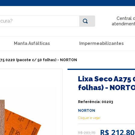
ra?
Central 
atendimen
Manta Asfálticas
Impermeabilizantes
275 0220 (pacote c/ 50 folhas) - NORTON
Lixa Seco A275 
folhas) - NORT
Referência
:
00203
NORTON
Clique e veja!
R$ 212,80
R$
283
,
70