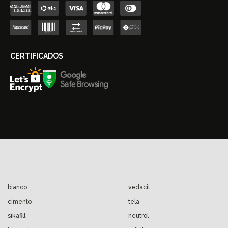
bianco
vedacit
cimento
tela
sikafill
neutrol