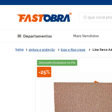
O que você procu
Mais Vendidos
Departamentos
pintura e proteção
lixas e fitas crepe
Lixa Seco A
Desconto Exclusivo no Pix
-
25%