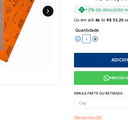
+3% de desconto n
Ou em até
4
R$
53
,
20
se
Quantidade
－
＋
ADICIO
PRECISA 
SIMULE FRETE OU RETIRADA
Não sei meu CEP