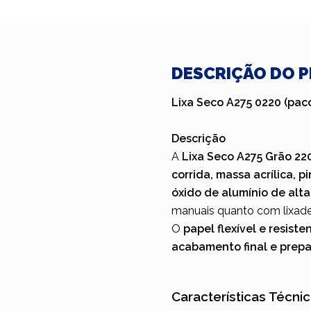
DESCRIÇÃO DO 
Lixa Seco A275 0220 (pac
Descrição
A
Lixa Seco A275 Grão 22
corrida, massa acrílica, p
óxido de alumínio de alt
manuais quanto com lixadeir
O
papel flexível e resiste
acabamento final e prepa
Características Técnic