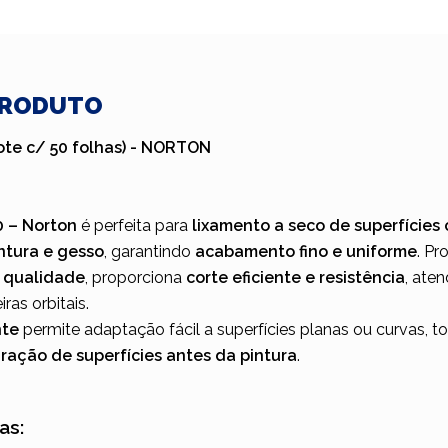
PRODUTO
ote c/ 50 folhas) - NORTON
0 – Norton
é perfeita para
lixamento a seco de superfície
intura e gesso
, garantindo
acabamento fino e uniforme
. P
a qualidade
, proporciona
corte eficiente e resistência
, ate
as orbitais.
nte
permite adaptação fácil a superfícies planas ou curvas, t
ração de superfícies antes da pintura
.
as: