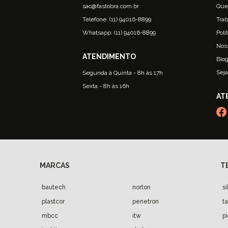
sac@fastobra.com.br
Que
Telefone: (11) 94016-8899
Trab
Whatsapp: (11) 94016-8899
Polí
Nos
Blo
Seja
Segunda à Quinta - 8h às 17h
Sexta - 8h às 16h
bautech
norton
s
plastcor
penetron
t
mbcc
itw
p