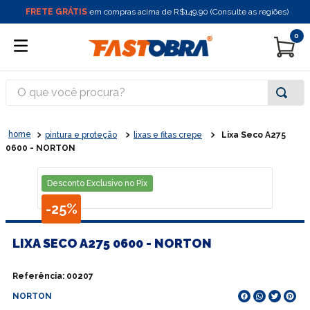
FRETE GRÁTIS
em compras acima de R$149,90 (Consulte as regiões)
0
O que você procura?
pintura e proteção
lixas e fitas crepe
Lixa Seco A275
0600 - NORTON
Desconto Exclusivo no Pix
-
25%
LIXA SECO A275 0600 - NORTON
Referência
:
00207
NORTON