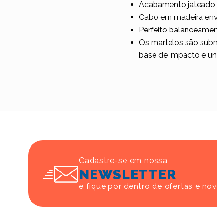
Acabamento jateado 
Cabo em madeira enve
Perfeito balanceamen
Os martelos são subm
base de impacto e un
Cadastre-se em nossa
NEWSLETTER
e fique por dentro de ofertas e no