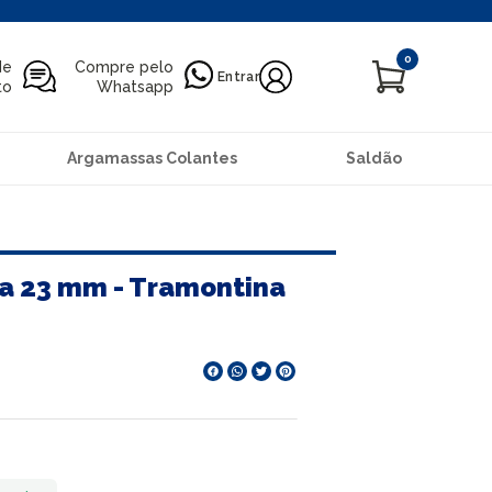
0
de
Compre pelo
Entrar
to
Whatsapp
Argamassas Colantes
Saldão
a 23 mm - Tramontina