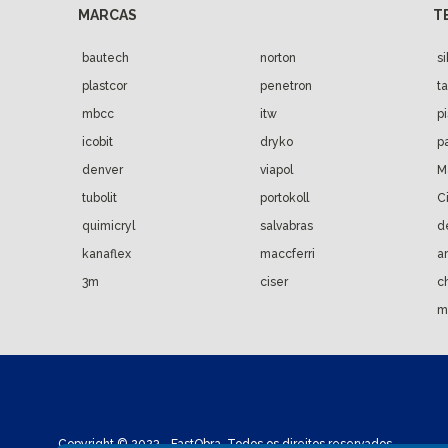
bautech
norton
s
plastcor
penetron
t
mbcc
itw
p
icobit
dryko
p
denver
viapol
M
tubolit
portokoll
C
quimicryl
salvabras
d
kanaflex
maccferri
a
3m
ciser
c
m
Copyright © 2023 - FastObra. Todos os direitos reservados.