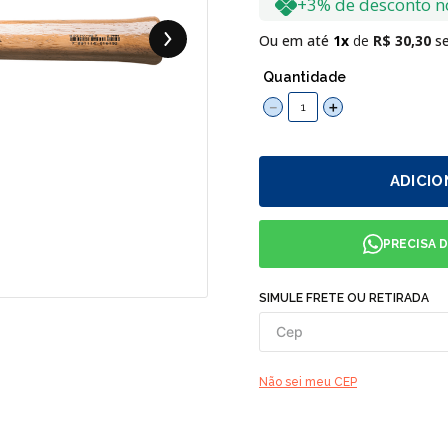
+3% de desconto n
Ou em até
1
R$
30
,
30
se
Quantidade
－
＋
ADICIO
PRECISA 
SIMULE FRETE OU RETIRADA
Não sei meu CEP