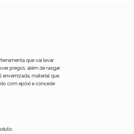
erramenta que vai levar
over pregos, além de rasgar
 envernizada, material que
xado com epóxi e concede
oduto.