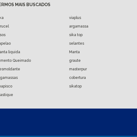
ika
viaplus
arucel
argamassa
isos
sika top
apelao
selantes
anta liquida
Manta
imento Queimado
graute
esmoldante
masterpur
rgamassas
cobertura
hapisco
sikatop
astique