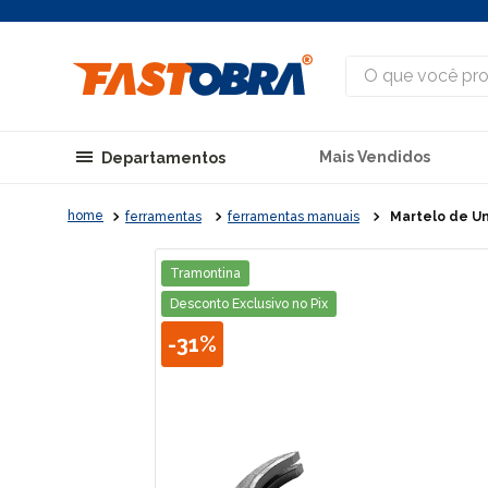
O que você procu
Mais Vendidos
Departamentos
ferramentas
ferramentas manuais
Martelo de Un
Tramontina
Desconto Exclusivo no Pix
-
31%