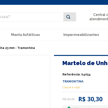
ra?
Central 
atendimen
Manta Asfálticas
Impermeabilizantes
ha 23 mm - Tramontina
Martelo de Unh
Referência
:
04054
TRAMONTINA
Clique e veja!
R$ 30,30
R$
43
,
90