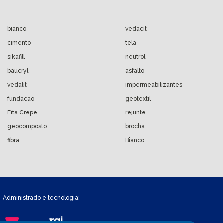
bianco
vedacit
cimento
tela
sikafill
neutrol
baucryl
asfalto
vedalit
impermeabilizantes
fundacao
geotextil
Fita Crepe
rejunte
geocomposto
brocha
fibra
Bianco