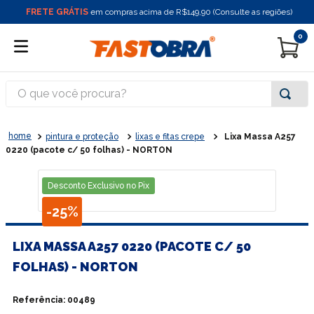
FRETE GRÁTIS
em compras acima de R$149,90 (Consulte as regiões)
0
O que você procura?
pintura e proteção
lixas e fitas crepe
Lixa Massa A257
0220 (pacote c/ 50 folhas) - NORTON
Desconto Exclusivo no Pix
-
25%
LIXA MASSA A257 0220 (PACOTE C/ 50
FOLHAS) - NORTON
Referência
:
00489