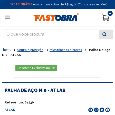
FRETE GRÁTIS
em compras acima de R$149,90 (Consulte as regiões)
0
O que você procura?
pintura e proteção
rolos trinchas e broxas
Palha De Aço
N.0 - ATLAS
Desconto Exclusivo no Pix
PALHA DE AÇO N.0 - ATLAS
Referência
:
04330
ATLAS