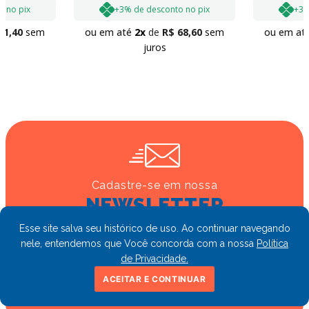
o no pix
+3% de desconto no pix
+3%
71
,
40
sem
ou em até
2
R$
68
,
60
sem
ou em at
juros
Cadastre-se em nossa
NEWSLETTER
e fique por dentro de ofertas e novidades
Esse site salva seu histórico de uso. Ao continuar navegando
nele, entendemos que Você concorda com a nossa
Política
de Privacidade.
ACEITAR E CONTINUAR
CADASTRAR