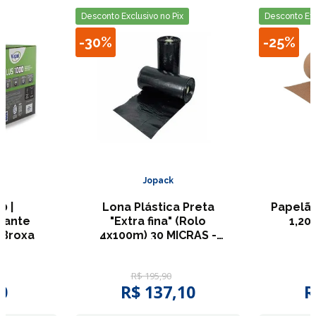
Desconto Exclusivo no Pix
Desconto Exc
-
30%
-
25%
Jopack
0 |
Lona Plástica Preta
Papelão
zante
"Extra fina" (Rolo
1,20
+ Broxa
4x100m) 30 MICRAS -
JOPACK
R$
195
,
90
0
R$
137
,
10
R