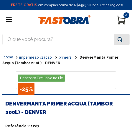
FRETE GRÁTIS
em compras acima de R$149,90 (Consulte as regiões)
0
O que você procura?
impermeabilização
primers
DenverManta Primer
Acqua (Tambor 200L) - DENVER
Desconto Exclusivo no Pix
-
25%
DENVERMANTA PRIMER ACQUA (TAMBOR
200L) - DENVER
Referência
:
01287