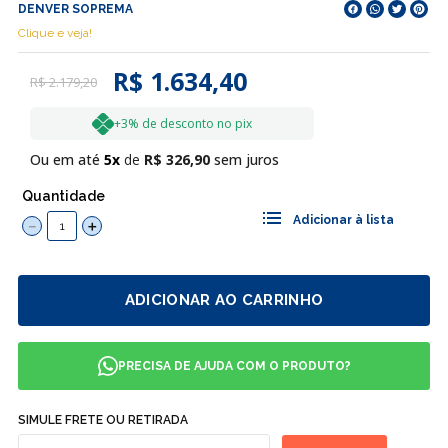
DENVER SOPREMA
Clique e veja!
R$ 1.634,40
R$
2
.
179
,
20
+3% de desconto no pix
Ou em até
5
R$
326
,
90
sem juros
Quantidade
－
＋
ADICIONAR AO CARRINHO
PRECISA DE AJUDA COM O PRODUTO?
SIMULE FRETE OU RETIRADA