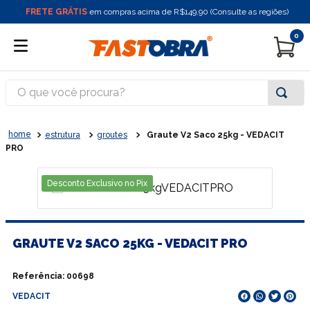
FRETE GRÁTIS
em compras acima de R$149,90 (Consulte as regiões)
0
O que você procura?
estrutura
groutes
Graute V2 Saco 25kg - VEDACIT
PRO
Desconto Exclusivo no Pix
GRAUTE V2 SACO 25KG - VEDACIT PRO
Referência
:
00698
VEDACIT