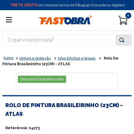
FRETE GRÁTIS
em compras acima de R$149,90 (Consulte as regiões)
0
O que você procura?
pintura e proteção
rolos trinchas e broxas
Rolo De
Pintura Brasileirinho (23CM) - ATLAS
Desconto Exclusivo no Pix
ROLO DE PINTURA BRASILEIRINHO (23CM) -
ATLAS
Referência
:
04273