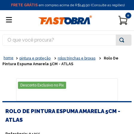
FRETE GRÁTIS
em compras acima de R$149,90 (Consulte as regiões)
0
O que você procura?
pintura e proteção
rolos trinchas e broxas
Rolo De
Pintura Espuma Amarela 5CM - ATLAS
Desconto Exclusivo no Pix
ROLO DE PINTURA ESPUMA AMARELA 5CM -
ATLAS