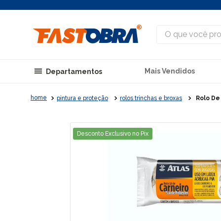
O que você procu
Mais Vendidos
Departamentos
pintura e proteção
rolos trinchas e broxas
Rolo De
Desconto Exclusivo no Pix