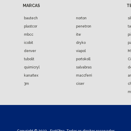
bautech
norton
s
plastcor
penetron
t
mbcc
itw
p
icobit
dryko
p
denver
viapol
M
tubolit
portokoll
C
quimicryl
salvabras
d
kanaflex
maccferri
a
3m
ciser
c
m