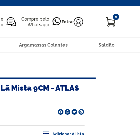
0
de
Compre pelo
Entrar
to
Whatsapp
Argamassas Colantes
Saldão
 Lã Mista 9CM - ATLAS