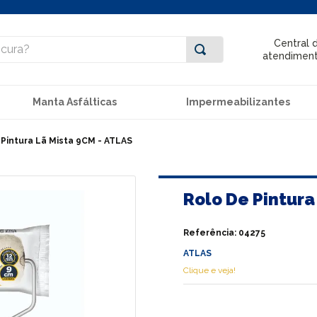
ra?
Central 
atendimen
Manta Asfálticas
Impermeabilizantes
 Pintura Lã Mista 9CM - ATLAS
Rolo De Pintura
Referência
:
04275
ATLAS
Clique e veja!