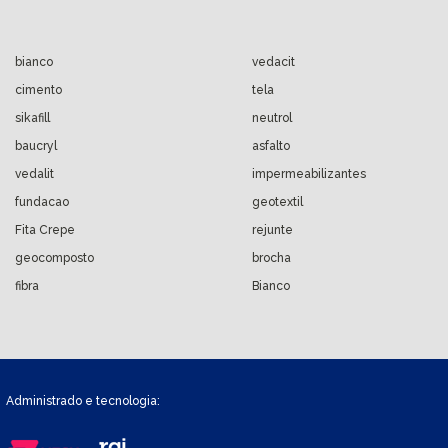
bianco
vedacit
cimento
tela
sikafill
neutrol
baucryl
asfalto
vedalit
impermeabilizantes
fundacao
geotextil
Fita Crepe
rejunte
geocomposto
brocha
fibra
Bianco