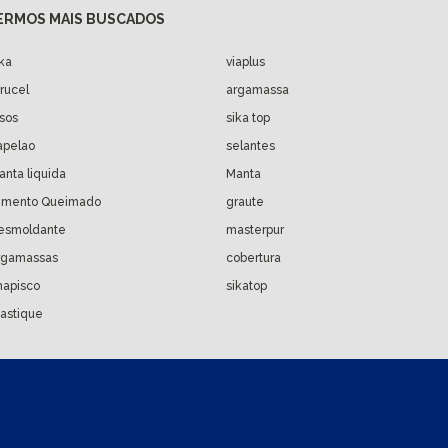
ika
viaplus
arucel
argamassa
isos
sika top
apelao
selantes
anta liquida
Manta
imento Queimado
graute
esmoldante
masterpur
rgamassas
cobertura
hapisco
sikatop
astique