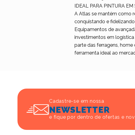
IDEAL PARA PINTURA EM 
A Atlas se mantém como re
conquistando e fidelizando
Equipamentos de avançada t
investimentos em logística
parte das ferragens, home 
ferramenta ideal ao merca
Cadastre-se em nossa
NEWSLETTER
e fique por dentro de ofertas e no