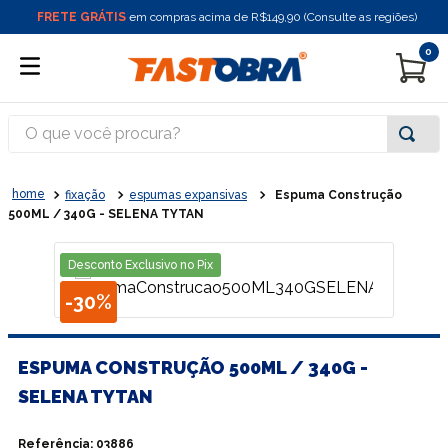
FRETE GRÁTIS
em compras acima de R$149,90 (Consulte as regiões)
0
O que você procura?
fixação
espumas expansivas
Espuma Construção
500ML / 340G - SELENA TYTAN
Desconto Exclusivo no Pix
-
30%
ESPUMA CONSTRUÇÃO 500ML / 340G -
SELENA TYTAN
Referência
:
03886