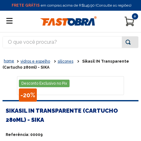
FRETE GRÁTIS
em compras acima de R$149,90 (Consulte as regiões)
0
O que você procura?
vidros e espelho
silicones
Sikasil IN Transparente
(Cartucho 280ml) - SIKA
Desconto Exclusivo no Pix
-
20%
SIKASIL IN TRANSPARENTE (CARTUCHO
280ML) - SIKA
Referência
:
00009