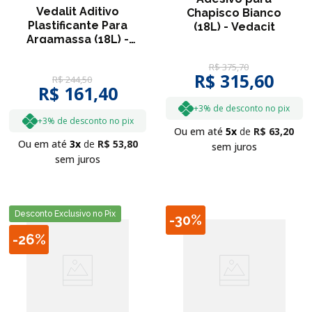
Vedalit Aditivo
Chapisco Bianco
Plastificante Para
(18L) - Vedacit
Argamassa (18L) -
Vedacit Pro
R$
375
,
70
R$ 315,60
R$
244
,
50
R$ 161,40
+3% de desconto no pix
+3% de desconto no pix
Ou em até
5
R$
63
,
20
Ou em até
3
R$
53
,
80
sem juros
sem juros
Desconto Exclusivo no Pix
-
30%
-
26%