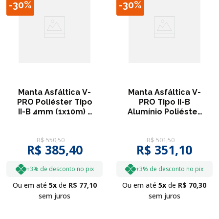
-
30%
-
30%
Manta Asfáltica V-
Manta Asfáltica V-
PRO Poliéster Tipo
PRO Tipo II-B
II-B 4mm (1x10m) -
Alumínio Poliéster
Vedacit Pro
3MM - Vedacit Pro
R$
550
,
50
R$
501
,
50
R$ 385,40
R$ 351,10
+3% de desconto no pix
+3% de desconto no pix
Ou em até
5
R$
77
,
10
Ou em até
5
R$
70
,
30
sem juros
sem juros