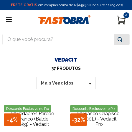
FRETE GRÁTIS
em compras acima de R$149,90 (Consulte as regiões)
0
O que você procura?
VEDACIT
37
PRODUTOS
Mais Vendidos
Desconto Exclusivo no Pix
Desconto Exclusivo no Pix
-
4%
-
32%