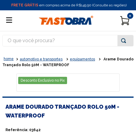
FRETE GRÁTIS
em compras acima de R$149,90 (Consulte as regiões)
0
O que você procura?
automotivo e transportes
equipamentos
Arame Dourado
Trançado Rolo 50M - WATERPROOF
Desconto Exclusivo no Pix
ARAME DOURADO TRANÇADO ROLO 50M -
WATERPROOF
Referência
:
03642