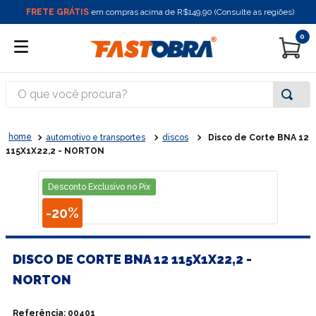
FRETE GRÁTIS
em compras acima de R$149,90 (Consulte as regiões)
0
O que você procura?
automotivo e transportes
discos
Disco de Corte BNA 12
115X1X22,2 - NORTON
Desconto Exclusivo no Pix
-
20%
DISCO DE CORTE BNA 12 115X1X22,2 -
NORTON
Referência
:
00401